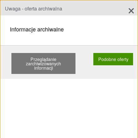
×
Uwaga - oferta archiwalna
Dodaj ofertę
add
Szukaj
Informacje archiwalne
STRONA GŁÓWNA
SKRZYDŁA
EN B
ADVANCE IOTA 60-85KG LISTOWANY BRAK …
Przeglądanie
Podobne oferty
zarchiwizowanych
informacji
Pokaż
Główne kategorie
SPRZEDAM: Skrzydło EN B
Advance Iota 60-85kg
Listowany Brak SIV Żadnego
latania po piasku Nie kąpany
KT świeża